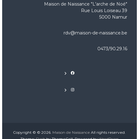
Maison de Naissance "L'arche de Noé"
Rue Louis Loiseau 39
5000 Namur
rdv@maison-de-naissance.be
0473/90.29.16
Facebook
Instagram
Copyright © © 2026.
Maison de Naissance
All rights reserved.
Theme:
Flash
by ThemeGrill. Powered by
WordPress