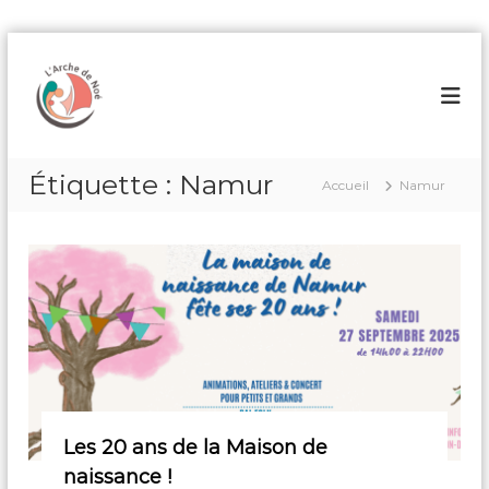
A
l
M
l
a
e
i
r
s
a
o
Étiquette :
Namur
u
Accueil
Namur
n
c
d
o
n
e
t
N
e
a
n
i
u
s
s
a
n
Les 20 ans de la Maison de
c
naissance !
e