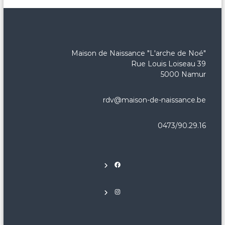
n
a
i
s
s
a
Maison de Naissance "L'arche de Noé"
n
Rue Louis Loiseau 39
c
5000 Namur
e
!
rdv@maison-de-naissance.be
0473/90.29.16
Facebook
Instagram