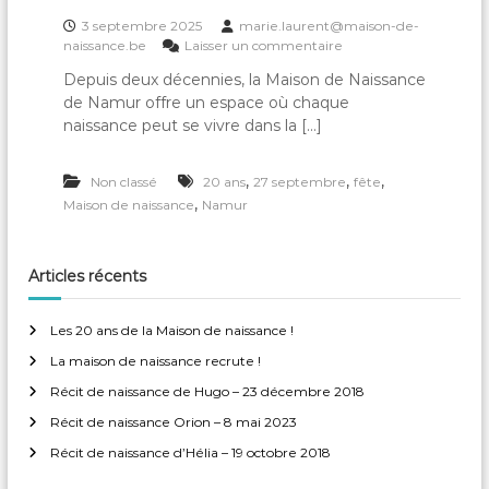
3 septembre 2025
marie.laurent@maison-de-
s
naissance.be
Laisser un commentaire
u
Depuis deux décennies, la Maison de Naissance
r
de Namur offre un espace où chaque
L
e
naissance peut se vivre dans la […]
s
2
,
,
,
Non classé
20 ans
27 septembre
0
fête
a
,
Maison de naissance
Namur
n
s
d
Articles récents
e
l
a
Les 20 ans de la Maison de naissance !
M
a
La maison de naissance recrute !
i
Récit de naissance de Hugo – 23 décembre 2018
s
o
Récit de naissance Orion – 8 mai 2023
n
Récit de naissance d’Hélia – 19 octobre 2018
d
e